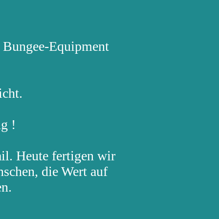
re Bungee-Equipment
:
icht.
g !
il. Heute fertigen wir
nschen, die Wert auf
en.