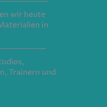
en wir heute
aterialien in
____________
tudios,
n, Trainern und