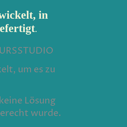
ickelt, in
fertigt
.
KURSSTUDIO
elt, um es zu
 keine Lösung
erecht wurde.
____________