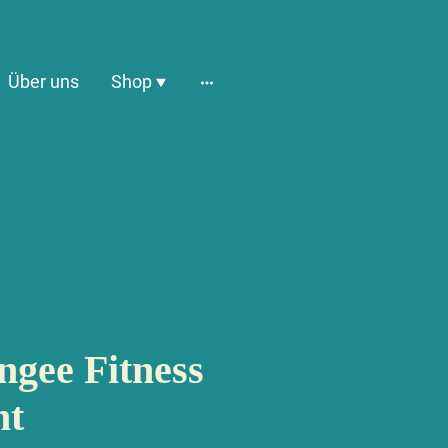
Über uns
Shop
ngee Fitness
nt